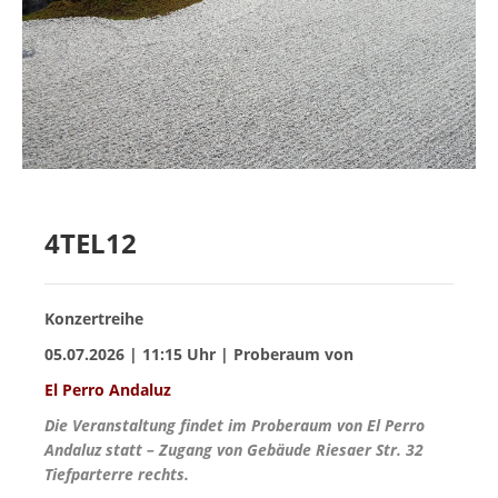
MIETER:INNEN
DER ORT UND SEINE GESCHICHTE
UNSER POLITISCHES SELBSTVERSTÄNDNIS
NACHHALTIGKEIT UND KLIMASCHUTZ
WE ARE MEMBERS OF TRANS EUROPE HALLES
BAUTAGEBUCH
4TEL12
VERMIETUNG
Konzertreihe
UNTERSTÜTZEN
05.07.2026 | 11:15 Uhr | Proberaum von
El Perro Andaluz
NEWSLETTER
Die Veranstaltung findet im Proberaum von El Perro
Andaluz statt – Zugang von Gebäude Riesaer Str. 32
Tiefparterre rechts.