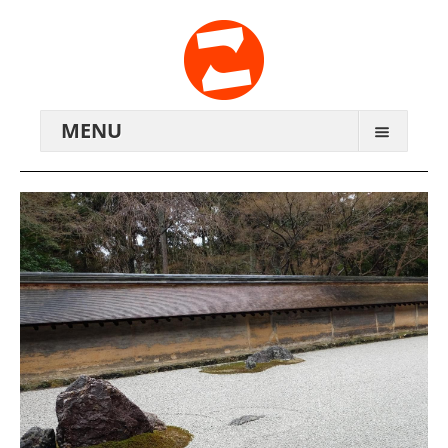
MENU
ARCHIV
WIR ÜBER UNS
ANREISE
KONTAKTE
ZENTRALWERK E.V.
GENOSSENSCHAFT