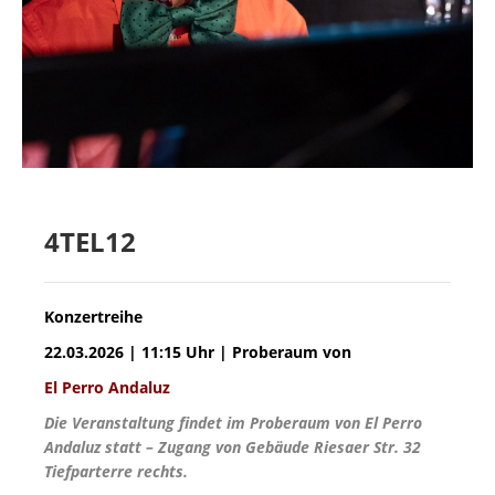
MIETER:INNEN
DER ORT UND SEINE GESCHICHTE
UNSER POLITISCHES SELBSTVERSTÄNDNIS
NACHHALTIGKEIT UND KLIMASCHUTZ
WE ARE MEMBERS OF TRANS EUROPE HALLES
BAUTAGEBUCH
4TEL12
VERMIETUNG
Konzertreihe
UNTERSTÜTZEN
22.03.2026 | 11:15 Uhr | Proberaum von
El Perro Andaluz
NEWSLETTER
Die Veranstaltung findet im Proberaum von El Perro
Andaluz statt – Zugang von Gebäude Riesaer Str. 32
Tiefparterre rechts.