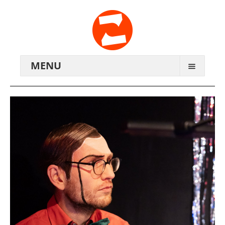
MENU
ARCHIV
WIR ÜBER UNS
ANREISE
KONTAKTE
ZENTRALWERK E.V.
GENOSSENSCHAFT