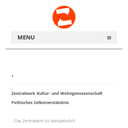
MENU
ARCHIV
WIR ÜBER UNS
.
ANREISE
Zentralwerk Kultur- und Wohngenossenschaft
KONTAKTE
Politisches Selbstverständnis
ZENTRALWERK E.V.
GENOSSENSCHAFT
– Das Zentralwerk ist überparteilich.