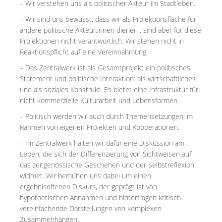
MIETER:INNEN
– Wir verstehen uns als politischer Akteur im Stadtleben.
– Wir sind uns bewusst, dass wir als Projektionsfläche für
DER ORT UND SEINE GESCHICHTE
andere politische Akteur:innen dienen , sind aber für diese
Projektionen nicht verantwortlich. Wir stehen nicht in
UNSER POLITISCHES SELBSTVERSTÄNDNIS
Reaktionspflicht auf eine Vereinnahmung.
NACHHALTIGKEIT UND KLIMASCHUTZ
– Das Zentralwerk ist als Gesamtprojekt ein politisches
Statement und politische Interaktion: als wirtschaftliches
WE ARE MEMBERS OF TRANS EUROPE HALLES
und als soziales Konstrukt. Es bietet eine Infrastruktur für
nicht kommerzielle Kulturarbeit und Lebensformen.
BAUTAGEBUCH
– Politisch werden wir auch durch Themensetzungen im
VERMIETUNG
Rahmen von eigenen Projekten und Kooperationen.
– Im Zentralwerk halten wir dafür eine Diskussion am
UNTERSTÜTZEN
Leben, die sich der Differenzierung von Sichtweisen auf
das zeitgenössische Geschehen und der Selbstreflexion
widmet. Wir bemühen uns dabei um einen
NEWSLETTER
ergebnisoffenen Diskurs, der geprägt ist von
hypothetischen Annahmen und hinterfragen kritisch
vereinfachende Darstellungen von komplexen
Zusammenhängen.