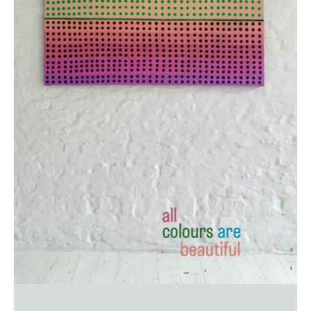
MIETER:INNEN
DER ORT UND SEINE GESCHICHTE
UNSER POLITISCHES SELBSTVERSTÄNDNIS
NACHHALTIGKEIT UND KLIMASCHUTZ
WE ARE MEMBERS OF TRANS EUROPE HALLES
BAUTAGEBUCH
VERMIETUNG
UNTERSTÜTZEN
NEWSLETTER