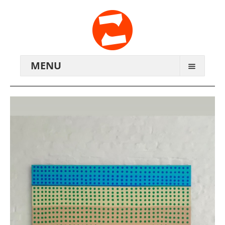
MENU
ARCHIV
WIR ÜBER UNS
ANREISE
KONTAKTE
ZENTRALWERK E.V.
GENOSSENSCHAFT