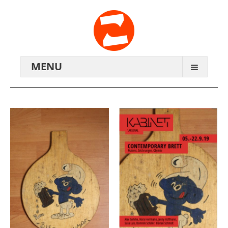
MENU
ARCHIV
WIR ÜBER UNS
ANREISE
KONTAKTE
ZENTRALWERK E.V.
GENOSSENSCHAFT