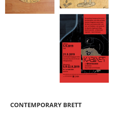
MIETER:INNEN
DER ORT UND SEINE GESCHICHTE
UNSER POLITISCHES SELBSTVERSTÄNDNIS
NACHHALTIGKEIT UND KLIMASCHUTZ
WE ARE MEMBERS OF TRANS EUROPE HALLES
BAUTAGEBUCH
VERMIETUNG
UNTERSTÜTZEN
NEWSLETTER
CONTEMPORARY BRETT