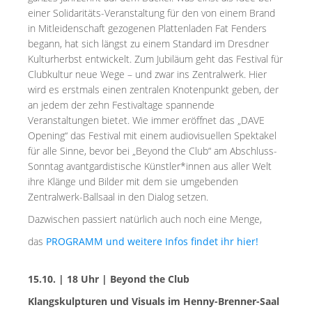
MIETER:INNEN
einer Solidaritäts-Veranstaltung für den von einem Brand
in Mitleidenschaft gezogenen Plattenladen Fat Fenders
DER ORT UND SEINE GESCHICHTE
begann, hat sich längst zu einem Standard im Dresdner
UNSER POLITISCHES SELBSTVERSTÄNDNIS
Kulturherbst entwickelt. Zum Jubiläum geht das Festival für
Clubkultur neue Wege – und zwar ins Zentralwerk. Hier
NACHHALTIGKEIT UND KLIMASCHUTZ
wird es erstmals einen zentralen Knotenpunkt geben, der
an jedem der zehn Festivaltage spannende
WE ARE MEMBERS OF TRANS EUROPE HALLES
Veranstaltungen bietet. Wie immer eröffnet das „DAVE
Opening“ das Festival mit einem audiovisuellen Spektakel
BAUTAGEBUCH
für alle Sinne, bevor bei „Beyond the Club“ am Abschluss-
Sonntag avantgardistische Künstler*innen aus aller Welt
VERMIETUNG
ihre Klänge und Bilder mit dem sie umgebenden
Zentralwerk-Ballsaal in den Dialog setzen.
UNTERSTÜTZEN
Dazwischen passiert natürlich auch noch eine Menge,
das
PROGRAMM und weitere Infos findet ihr hier!
NEWSLETTER
15.10. | 18 Uhr | Beyond the Club
Klangskulpturen und Visuals im Henny-Brenner-Saal