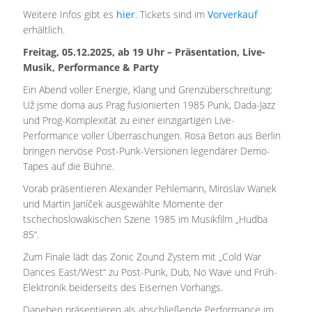
Weitere Infos gibt es
hier
. Tickets sind im
Vorverkauf
erhältlich.
Freitag, 05.12.2025, ab 19 Uhr – Präsentation, Live-
Musik, Performance & Party
Ein Abend voller Energie, Klang und Grenzüberschreitung:
Už jsme doma aus Prag fusionierten 1985 Punk, Dada-Jazz
und Prog-Komplexität zu einer einzigartigen Live-
Performance voller Überraschungen. Rosa Beton aus Berlin
bringen nervöse Post-Punk-Versionen legendärer Demo-
Tapes auf die Bühne.
Vorab präsentieren Alexander Pehlemann, Miroslav Wanek
und Martin
Janíček
ausgewählte Momente der
tschechoslowakischen Szene 1985 im Musikfilm „Hudba
85“.
Zum Finale lädt das Zonic Zound Zystem mit „Cold War
Dances East/West“ zu Post-Punk, Dub, No Wave und Früh-
Elektronik beiderseits des Eisernen Vorhangs.
Daneben präsentieren als abschließende Performance im