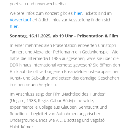
poetisch und unverwechselbar.
Weitere Infos zum Konzert gibt es
hier
. Tickets sind im
Vorverkauf
erhältlich. Infos zur Ausstellung finden sich
hier
.
Sonntag, 16.11.2025, ab 19 Uhr – Präsentation & Film
In einer mehrmedialen Präsentation entwerfen Christoph
Tannert und Alexander Pehlemann ein Gedankenspiel: Wie
hätte die Intermedia I 1985 ausgesehen, wäre sie über die
DDR hinaus international vernetzt gewesen? Sie öffnen den
Blick auf die oft verborgenen Kreativfelder osteuropäischer
Kunst- und Subkultur und setzen das damalige Geschehen
in einen neuen Vergleich.
Im Anschluss zeigt der Film „Nachtlied des Hundes“
(Ungarn, 1983, Regie: Gábor Bódy) eine wilde,
experimentelle Collage aus Glauben, Sehnsucht und
Rebellion – begleitet von Aufnahmen ungarischer
Underground-Bands wie A.E. Bizottság und Vágtázó
Halottkémek.