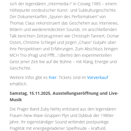
sich der legendären „Intermedia I“ in Coswig 1985 – einem
Höhepunkt ostdeutscher Kunst- und Subkulturgeschichte.
Der Dokumentarfilm „Spuren des Performativen“ von
Thomas Claus rekonstruiert das Geschehen aus Interviews,
Bildern und wiederentdeckten Sounds. Im anschließenden
Talk berichten Zeitzeug:innen wie Christoph Tannert, Osmar
Osten, Christine Schlegel und Jürgen „Chaos“ Gutjahr über
ihre Perspektiven und Erfahrungen. Zum Abschluss bringen
MCH Trio (Prag) und Pffft…! (Berlin) den experimentellen
Geist jener Zeit live auf die Bühne – mit Klang, Energie und
Geschichte.
Weitere Infos gibt es
hier
. Tickets sind im
Vorverkauf
erhältlich.
Samstag, 15.11.2025, Ausstellungseröffnung und Live-
Musik
Die Prager Band Zuby Nehty entstand aus den legendären
Frauen-New-Wave-Gruppen Plyn und Dybbuk der 1980er
Jahre. Ihr eigenständiger Sound verbindet postpunkige
Fragilität mit energiegeladener Spielfreude – kraftvoll,