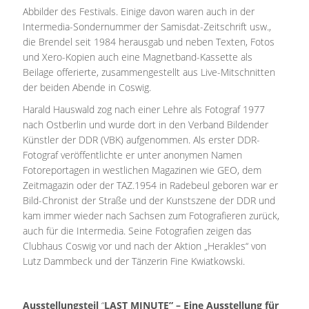
Abbilder des Festivals. Einige davon waren auch in der
Intermedia-Sondernummer der Samisdat-Zeitschrift usw.,
die Brendel seit 1984 herausgab und neben Texten, Fotos
und Xero-Kopien auch eine Magnetband-Kassette als
Beilage offerierte, zusammengestellt aus Live-Mitschnitten
der beiden Abende in Coswig.
Harald Hauswald zog nach einer Lehre als Fotograf 1977
nach Ostberlin und wurde dort in den Verband Bildender
Künstler der DDR (VBK) aufgenommen. Als erster DDR-
Fotograf veröffentlichte er unter anonymen Namen
Fotoreportagen in westlichen Magazinen wie GEO, dem
Zeitmagazin oder der TAZ.1954 in Radebeul geboren war er
Bild-Chronist der Straße und der Kunstszene der DDR und
kam immer wieder nach Sachsen zum Fotografieren zurück,
auch für die Intermedia. Seine Fotografien zeigen das
Clubhaus Coswig vor und nach der Aktion „Herakles“ von
Lutz Dammbeck und der Tänzerin Fine Kwiatkowski.
Ausstellungsteil
“
LAST MINUTE” –
Eine Ausstellung für