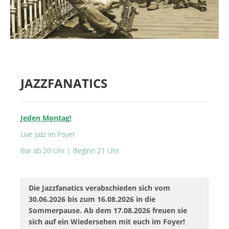
MIETER:INNEN
DER ORT UND SEINE GESCHICHTE
UNSER POLITISCHES SELBSTVERSTÄNDNIS
NACHHALTIGKEIT UND KLIMASCHUTZ
JAZZFANATICS
WE ARE MEMBERS OF TRANS EUROPE HALLES
BAUTAGEBUCH
Jeden Montag!
VERMIETUNG
Live Jazz im Foyer
Bar ab 20 Uhr | Beginn 21 Uhr
UNTERSTÜTZEN
NEWSLETTER
Die Jazzfanatics verabschieden sich vom
30.06.2026 bis zum 16.08.2026 in die
Sommerpause. Ab dem 17.08.2026 freuen sie
sich auf ein Wiedersehen mit euch im Foyer!