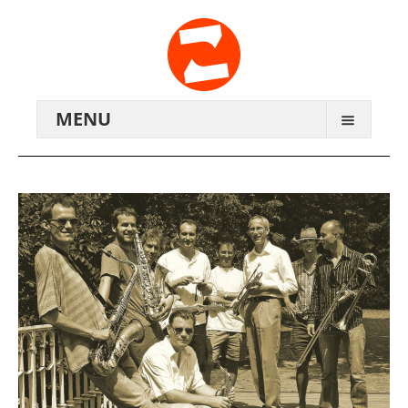
MENU
ARCHIV
WIR ÜBER UNS
ANREISE
KONTAKTE
ZENTRALWERK E.V.
GENOSSENSCHAFT