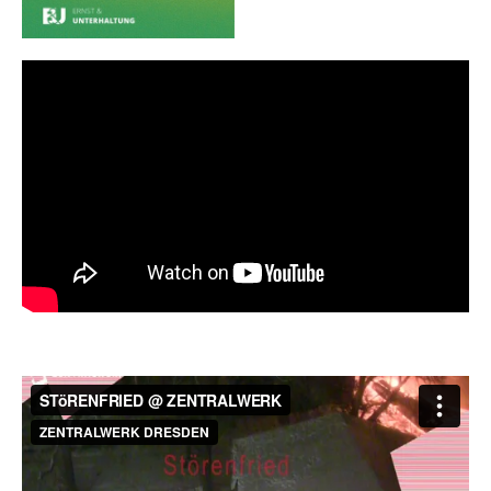
MIETER:INNEN
DER ORT UND SEINE GESCHICHTE
UNSER POLITISCHES SELBSTVERSTÄNDNIS
NACHHALTIGKEIT UND KLIMASCHUTZ
WE ARE MEMBERS OF TRANS EUROPE HALLES
BAUTAGEBUCH
VERMIETUNG
UNTERSTÜTZEN
NEWSLETTER