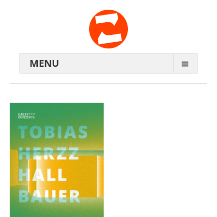
MENU
ARCHIV
WIR ÜBER UNS
ANREISE
KONTAKTE
ZENTRALWERK E.V.
GENOSSENSCHAFT