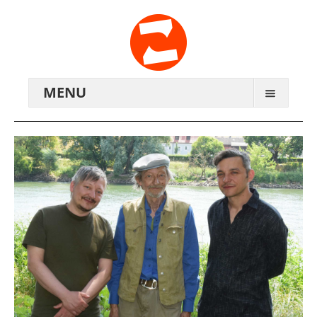
MENU
ARCHIV
WIR ÜBER UNS
ANREISE
KONTAKTE
ZENTRALWERK E.V.
GENOSSENSCHAFT