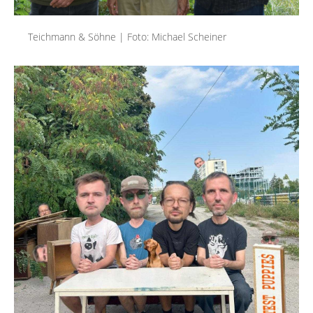
MIETER:INNEN
DER ORT UND SEINE GESCHICHTE
Teichmann & Söhne | Foto: Michael Scheiner
UNSER POLITISCHES SELBSTVERSTÄNDNIS
NACHHALTIGKEIT UND KLIMASCHUTZ
WE ARE MEMBERS OF TRANS EUROPE HALLES
BAUTAGEBUCH
VERMIETUNG
UNTERSTÜTZEN
NEWSLETTER