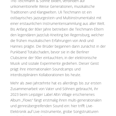
Trio Teichmann & Söhne bilden, verbinden auf
unkonventionelle Weise Generationen, musikalische
Traditionen und Klangwelten. Uli Teichmann ist ein
ostbayrisches Jazzurgestein und Multiinstrumentalist mit
einer erstaunlichen Instrumentensammlung aus aller Welt.
Bis Anfang der 80er Jahre betrieben die Teichmann-Eltern
den legendären Jazzclub Kneiting bei Regensburg, welcher
die frühen musikalischen Erfahrungen von Andi und
Hannes prägte. Die Brüder begannen dann zunächst in der
Punkband Totalschaden, bevor sie in die Berliner
Clubszene der 90er eintauchten, in der elektronische
Musik und soziale Experimente gediehen. Dieser Geist
prägt ihre internationalen Soundcamps und
interdisziplinären Kollaborationen bis heute.
Mehr als zwei Jahrzehnte hat es allerdings bis zur ersten
Zusammenarbeit von Vater und Söhnen gebraucht, ihr
2023 beim Leipziger Label Altin Village erschienenes
Album „Flows“ fängt erstmalig ihren multi-generationalen
und genreübergreifenden Sound ein: hier trifft Live-
Elektronik auf Live-Instrumente, grobe Songstrukturen