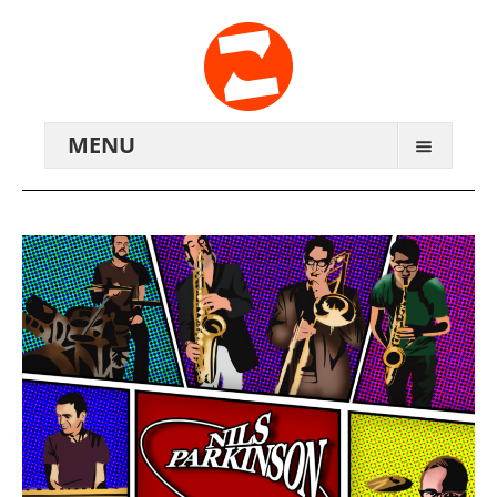
MENU
ARCHIV
WIR ÜBER UNS
ANREISE
KONTAKTE
ZENTRALWERK E.V.
GENOSSENSCHAFT