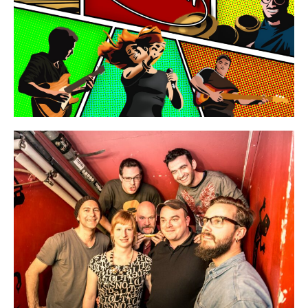
MIETER:INNEN
DER ORT UND SEINE GESCHICHTE
UNSER POLITISCHES SELBSTVERSTÄNDNIS
NACHHALTIGKEIT UND KLIMASCHUTZ
WE ARE MEMBERS OF TRANS EUROPE HALLES
BAUTAGEBUCH
VERMIETUNG
UNTERSTÜTZEN
NEWSLETTER