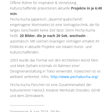
Offene Bühne für Inspiraton & Vernetzung
Kulturschaffende präsenteren aktuelle
Projekte in je 6:40
min
Pecha Kucha (japanisch „dauernd quatschend“,
eingetragene Wortmarke) ist eine Vortragstechnik, die für
langes Geschwafel keine Zeit lässt. Denn Pecha Kucha
heißt:
20 Bilder, die je nach 20 Sek. wechseln
–
automatsch. Mit solchen knackigen Vorträgen erhaltet ihr
Einblicke in aktuelle Projekte von lokalen Kunst- und
Kulturschaffenden.
2003 wurde das Format von den Architekten Astrid Klein
und Mark Dytham erstmals im Rahmen einer
Designveranstaltung in Tokio verwendet. Inzwischen ist es
weltweit verbreitet. Infos:
http://www.pechakucha.org/
Pecha Kucha Pieschen ist eine Zusammenarbeit der
Kulturzentren Hanse3, Kreative Werkstatt Dresden, GEH8
und dem Zentralwerk.
_______________________
Donnerstag, 8. Juni 2023, 20Uhr