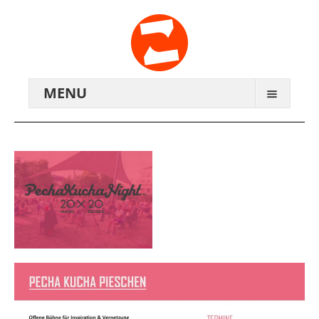
MENU
ARCHIV
WIR ÜBER UNS
ANREISE
KONTAKTE
ZENTRALWERK E.V.
GENOSSENSCHAFT