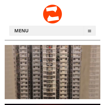
MENU
ARCHIV
WIR ÜBER UNS
ANREISE
KONTAKTE
ZENTRALWERK E.V.
GENOSSENSCHAFT