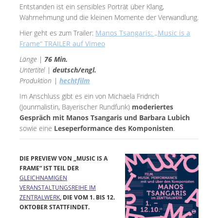
Entstanden ist ein sensibles Porträt über Klang,
Wahrnehmung und die kleinen Momente der Verwandlung.
Hier geht es zum Trailer:
Manos Tsangaris: „Music is a
Frame“ TRAILER auf Vimeo
Länge |
76 Min.
Untertitel |
deutsch/engl.
Produktion |
hechtfilm
Im Anschluss gibt es ein von Michaela Fridrich
(Jounrnalistin, Bayerischer Rundfunk)
moderiertes
Gespräch mit Manos Tsangaris und Barbara Lubich
sowie eine
Leseperformance des Komponisten
.
DIE PREVIEW VON „MUSIC IS A
FRAME“ IST TEIL DER
GLEICHNAMIGEN
VERANSTALTUNGSREIHE IM
ZENTRALWERK
, DIE VOM 1. BIS 12.
OKTOBER STATTFINDET.