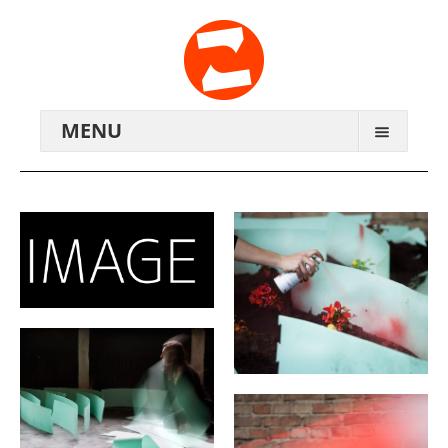
MENU
ARCHIV
WIR ÜBER UNS
ANREISE
KONTAKTE
ZENTRALWERK E.V.
GENOSSENSCHAFT