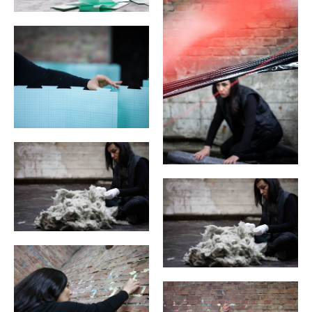
MIETER:INNEN
DER ORT UND SEINE GESCHICHTE
UNSER POLITISCHES SELBSTVERSTÄNDNIS
NACHHALTIGKEIT UND KLIMASCHUTZ
WE ARE MEMBERS OF TRANS EUROPE HALLES
BAUTAGEBUCH
VERMIETUNG
UNTERSTÜTZEN
NEWSLETTER