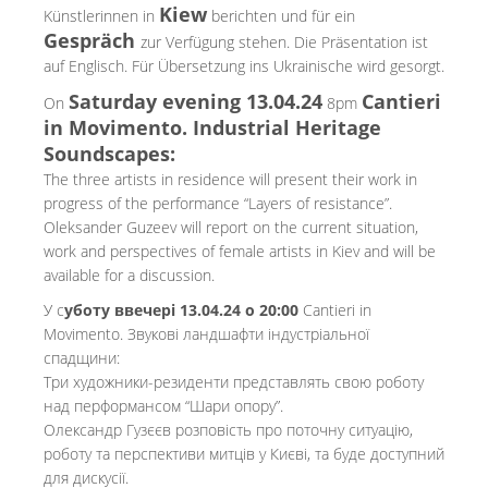
Kiew
Künstlerinnen in
berichten und für ein
Gespräch
zur Verfügung stehen. Die Präsentation ist
auf Englisch. Für Übersetzung ins Ukrainische wird gesorgt.
Saturday evening 13.04.24
Cantieri
On
8pm
in Movimento. Industrial Heritage
Soundscapes:
The three artists in residence will present their work in
progress of the performance “Layers of resistance”.
Oleksander Guzeev will report on the current situation,
work and perspectives of female artists in Kiev and will be
available for a discussion.
У с
уботу ввечері 13.04.24 о 20:00
Cantieri in
Movimento. Звукові ландшафти індустріальної
спадщини:
Три художники-резиденти представлять свою роботу
над перформансом “Шари опору”.
Олександр Гузєєв розповість про поточну ситуацію,
роботу та перспективи митців у Києві, та буде доступний
для дискусії.