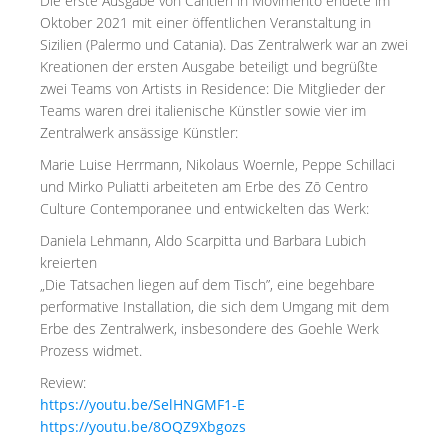
Die erste Ausgabe von Cantieri in Movimento endete im
Oktober 2021 mit einer öffentlichen Veranstaltung in
Sizilien (Palermo und Catania). Das Zentralwerk war an zwei
Kreationen der ersten Ausgabe beteiligt und begrüßte
zwei Teams von Artists in Residence: Die Mitglieder der
Teams waren drei italienische Künstler sowie vier im
Zentralwerk ansässige Künstler:
Marie Luise Herrmann, Nikolaus Woernle, Peppe Schillaci
und Mirko Puliatti arbeiteten am Erbe des Zō Centro
Culture Contemporanee und entwickelten das Werk:
Daniela Lehmann, Aldo Scarpitta und Barbara Lubich
kreierten
„Die Tatsachen liegen auf dem Tisch”, eine begehbare
performative Installation, die sich dem Umgang mit dem
Erbe des Zentralwerk, insbesondere des Goehle Werk
Prozess widmet.
Review:
https://youtu.be/SelHNGMF1-E
https://youtu.be/8OQZ9Xbgozs