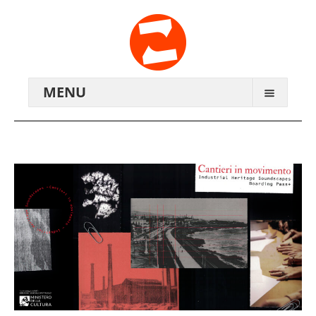
MENU
ARCHIV
WIR ÜBER UNS
ANREISE
KONTAKTE
ZENTRALWERK E.V.
GENOSSENSCHAFT