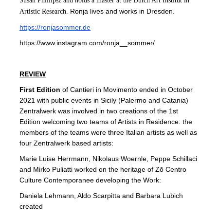
Susan Phillipsz and holds a master at the Dutch Art Institut in
Ronja lives and works in Dresden.
Artistic Research.
https://ronjasommer.de
https://www.instagram.com/ronja__sommer/
REVIEW
First Edition
of Cantieri in Movimento ended in October
2021 with public events in Sicily (Palermo and Catania)
Zentralwerk was involved in two creations of the 1st
Edition welcoming two teams of Artists in Residence: the
members of the teams were three Italian artists as well as
four Zentralwerk based artists:
Marie Luise Herrmann, Nikolaus Woernle, Peppe Schillaci
and Mirko Puliatti worked on the heritage of Zō Centro
Culture Contemporanee developing the Work:
Daniela Lehmann, Aldo Scarpitta and Barbara Lubich
created