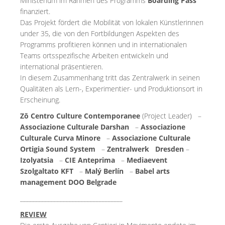
Ministerium im Rahmen des Programms
Boarding Pass
finanziert.
Das Projekt fördert die Mobilität von lokalen Künstlerinnen
under 35, die von den Fortbildungen Aspekten des
Programms profitieren können und in internationalen
Teams ortsspezifische Arbeiten entwickeln und
international präsentieren.
In diesem Zusammenhang tritt das Zentralwerk in seinen
Qualitäten als Lern-, Experimentier- und Produktionsort in
Erscheinung.
Zō Centro Culture Contemporanee
(Project Leader) –
Associazione Culturale Darshan
–
Associazione
Culturale Curva Minore
–
Associazione Culturale
Ortigia Sound System
–
Zentralwerk Dresden
–
Izolyatsia
–
CIE Anteprima
–
Mediaevent
Szolgaltato KFT
–
Malý Berlín
–
Babel arts
management DOO Belgrade
__________________________________
REVIEW