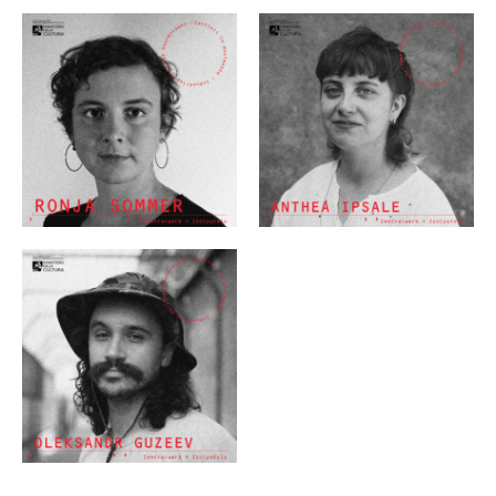
MIETER:INNEN
DER ORT UND SEINE GESCHICHTE
UNSER POLITISCHES SELBSTVERSTÄNDNIS
NACHHALTIGKEIT UND KLIMASCHUTZ
WE ARE MEMBERS OF TRANS EUROPE HALLES
BAUTAGEBUCH
VERMIETUNG
UNTERSTÜTZEN
NEWSLETTER