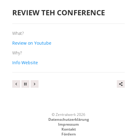
MIETER:INNEN
REVIEW TEH CONFERENCE
DER ORT UND SEINE GESCHICHTE
UNSER POLITISCHES SELBSTVERSTÄNDNIS
What?
NACHHALTIGKEIT UND KLIMASCHUTZ
Review on Youtube
WE ARE MEMBERS OF TRANS EUROPE HALLES
Why?
BAUTAGEBUCH
Info Website
VERMIETUNG
UNTERSTÜTZEN
NEWSLETTER
© Zentralwerk 2026
Datenschutzerklärung
Impressum
Kontakt
Fördern