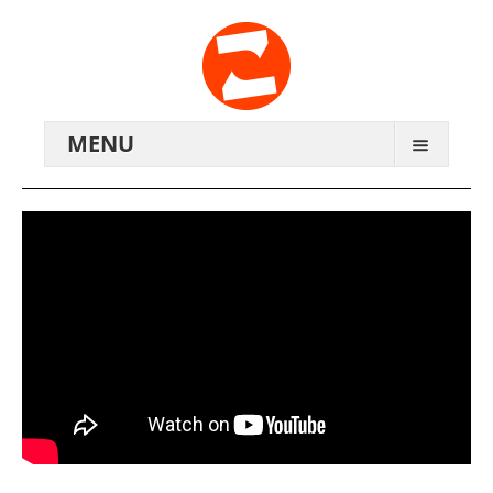
MENU
ARCHIV
WIR ÜBER UNS
ANREISE
KONTAKTE
ZENTRALWERK E.V.
GENOSSENSCHAFT