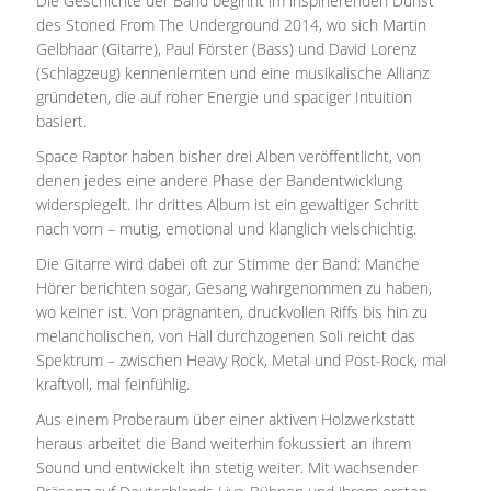
Die Geschichte der Band beginnt im inspirierenden Dunst
des Stoned From The Underground 2014, wo sich Martin
Gelbhaar (Gitarre), Paul Förster (Bass) und David Lorenz
(Schlagzeug) kennenlernten und eine musikalische Allianz
gründeten, die auf roher Energie und spaciger Intuition
basiert.
Space Raptor haben bisher drei Alben veröffentlicht, von
denen jedes eine andere Phase der Bandentwicklung
widerspiegelt. Ihr drittes Album ist ein gewaltiger Schritt
nach vorn – mutig, emotional und klanglich vielschichtig.
Die Gitarre wird dabei oft zur Stimme der Band: Manche
Hörer berichten sogar, Gesang wahrgenommen zu haben,
wo keiner ist. Von prägnanten, druckvollen Riffs bis hin zu
melancholischen, von Hall durchzogenen Soli reicht das
Spektrum – zwischen Heavy Rock, Metal und Post-Rock, mal
kraftvoll, mal feinfühlig.
Aus einem Proberaum über einer aktiven Holzwerkstatt
heraus arbeitet die Band weiterhin fokussiert an ihrem
Sound und entwickelt ihn stetig weiter. Mit wachsender