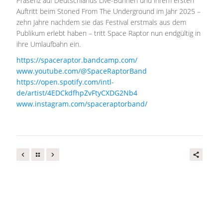
Präsenz auf Deutschlands Live-Bühnen und ihrem ersten
Auftritt beim Stoned From The Underground im Jahr 2025 –
zehn Jahre nachdem sie das Festival erstmals aus dem
Publikum erlebt haben – tritt Space Raptor nun endgültig in
ihre Umlaufbahn ein.
https://spaceraptor.bandcamp.com/
www.youtube.com/@SpaceRaptorBand
https://open.spotify.com/intl-
de/artist/4EDCkdfhpZvFtyCXDG2Nb4
www.instagram.com/spaceraptorband/