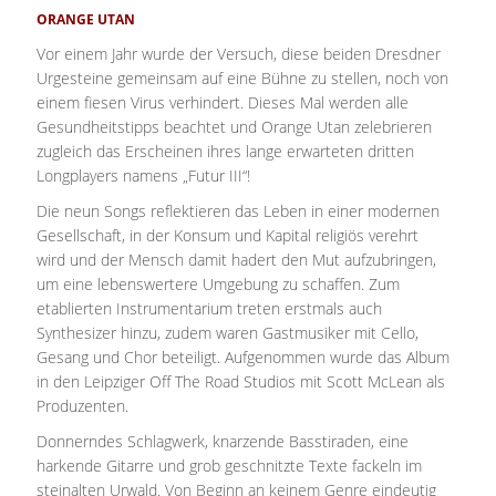
ORANGE UTAN
Vor einem Jahr wurde der Versuch, diese beiden Dresdner
Urgesteine gemeinsam auf eine Bühne zu stellen, noch von
einem fiesen Virus verhindert. Dieses Mal werden alle
Gesundheitstipps beachtet und Orange Utan zelebrieren
zugleich das Erscheinen ihres lange erwarteten dritten
Longplayers namens „Futur III“!
Die neun Songs reflektieren das Leben in einer modernen
Gesellschaft, in der Konsum und Kapital religiös verehrt
wird und der Mensch damit hadert den Mut aufzubringen,
um eine lebenswertere Umgebung zu schaffen. Zum
etablierten Instrumentarium treten erstmals auch
Synthesizer hinzu, zudem waren Gastmusiker mit Cello,
Gesang und Chor beteiligt. Aufgenommen wurde das Album
in den Leipziger Off The Road Studios mit Scott McLean als
Produzenten.
Donnerndes Schlagwerk, knarzende Basstiraden, eine
harkende Gitarre und grob geschnitzte Texte fackeln im
steinalten Urwald. Von Beginn an keinem Genre eindeutig