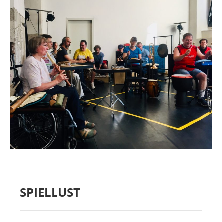
MIETER:INNEN
DER ORT UND SEINE GESCHICHTE
UNSER POLITISCHES SELBSTVERSTÄNDNIS
NACHHALTIGKEIT UND KLIMASCHUTZ
WE ARE MEMBERS OF TRANS EUROPE HALLES
BAUTAGEBUCH
VERMIETUNG
UNTERSTÜTZEN
NEWSLETTER
SPIELLUST