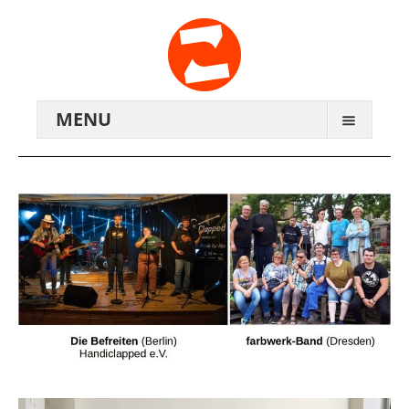
MENU
ARCHIV
WIR ÜBER UNS
ANREISE
KONTAKTE
ZENTRALWERK E.V.
GENOSSENSCHAFT