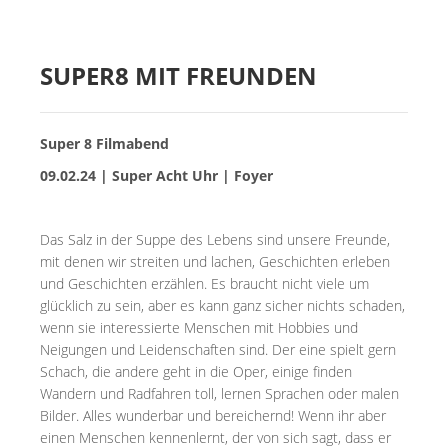
MIETER:INNEN
DER ORT UND SEINE GESCHICHTE
SUPER8 MIT FREUNDEN
UNSER POLITISCHES SELBSTVERSTÄNDNIS
NACHHALTIGKEIT UND KLIMASCHUTZ
Super 8 Filmabend
WE ARE MEMBERS OF TRANS EUROPE HALLES
09.02.24 | Super Acht Uhr | Foyer
BAUTAGEBUCH
Das Salz in der Suppe des Lebens sind unsere Freunde,
VERMIETUNG
mit denen wir streiten und lachen, Geschichten erleben
und Geschichten erzählen. Es braucht nicht viele um
glücklich zu sein, aber es kann ganz sicher nichts schaden,
UNTERSTÜTZEN
wenn sie interessierte Menschen mit Hobbies und
Neigungen und Leidenschaften sind. Der eine spielt gern
NEWSLETTER
Schach, die andere geht in die Oper, einige finden
Wandern und Radfahren toll, lernen Sprachen oder malen
Bilder. Alles wunderbar und bereichernd! Wenn ihr aber
einen Menschen kennenlernt, der von sich sagt, dass er