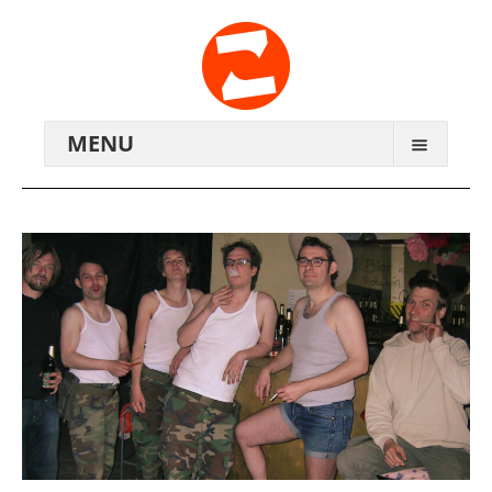
MENU
ARCHIV
WIR ÜBER UNS
ANREISE
KONTAKTE
ZENTRALWERK E.V.
GENOSSENSCHAFT