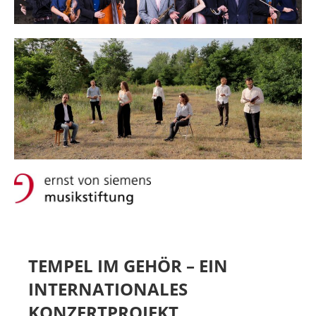
MIETER:INNEN
DER ORT UND SEINE GESCHICHTE
UNSER POLITISCHES SELBSTVERSTÄNDNIS
NACHHALTIGKEIT UND KLIMASCHUTZ
WE ARE MEMBERS OF TRANS EUROPE HALLES
BAUTAGEBUCH
VERMIETUNG
UNTERSTÜTZEN
NEWSLETTER
TEMPEL IM GEHÖR – EIN
INTERNATIONALES
KONZERTPROJEKT