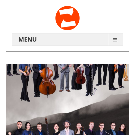
MENU
ARCHIV
WIR ÜBER UNS
ANREISE
KONTAKTE
ZENTRALWERK E.V.
GENOSSENSCHAFT