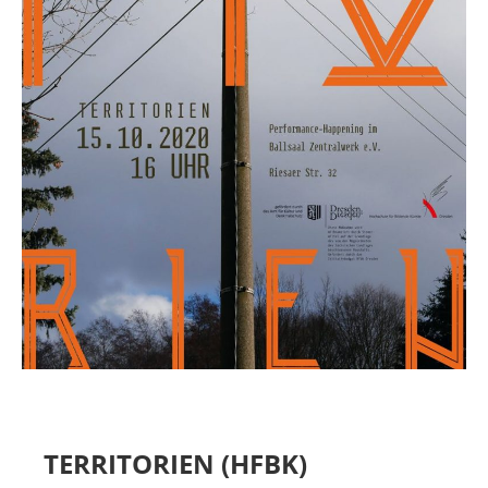
MIETER:INNEN
DER ORT UND SEINE GESCHICHTE
UNSER POLITISCHES SELBSTVERSTÄNDNIS
NACHHALTIGKEIT UND KLIMASCHUTZ
WE ARE MEMBERS OF TRANS EUROPE HALLES
BAUTAGEBUCH
VERMIETUNG
UNTERSTÜTZEN
NEWSLETTER
TERRITORIEN (HFBK)