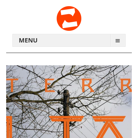
MENU
ARCHIV
WIR ÜBER UNS
ANREISE
KONTAKTE
ZENTRALWERK E.V.
GENOSSENSCHAFT