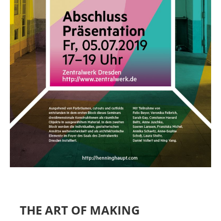
MIETER:INNEN
DER ORT UND SEINE GESCHICHTE
UNSER POLITISCHES SELBSTVERSTÄNDNIS
NACHHALTIGKEIT UND KLIMASCHUTZ
WE ARE MEMBERS OF TRANS EUROPE HALLES
BAUTAGEBUCH
VERMIETUNG
UNTERSTÜTZEN
NEWSLETTER
THE ART OF MAKING