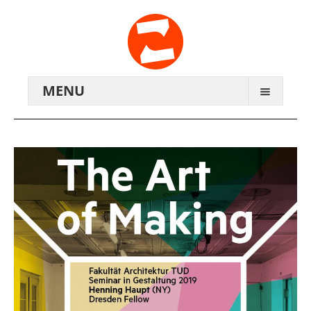
MENU
ARCHIV
WIR ÜBER UNS
ANREISE
KONTAKTE
ZENTRALWERK E.V.
GENOSSENSCHAFT