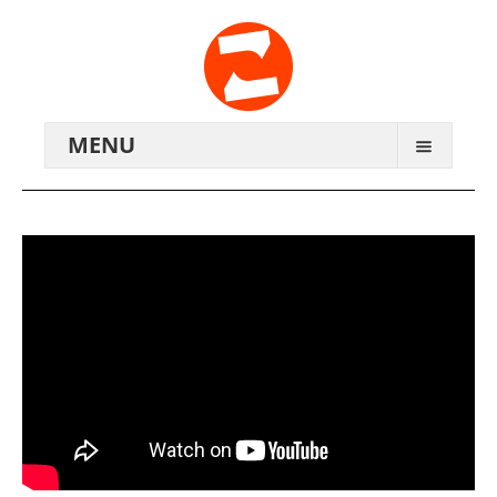
MENU
ARCHIV
WIR ÜBER UNS
ANREISE
KONTAKTE
ZENTRALWERK E.V.
GENOSSENSCHAFT