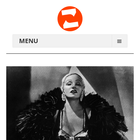
MENU
ARCHIV
WIR ÜBER UNS
ANREISE
KONTAKTE
ZENTRALWERK E.V.
GENOSSENSCHAFT