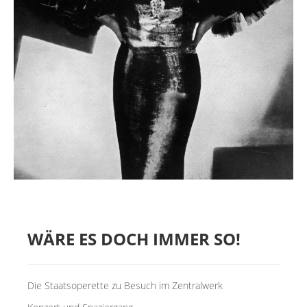
MIETER:INNEN
DER ORT UND SEINE GESCHICHTE
UNSER POLITISCHES SELBSTVERSTÄNDNIS
NACHHALTIGKEIT UND KLIMASCHUTZ
WE ARE MEMBERS OF TRANS EUROPE HALLES
BAUTAGEBUCH
VERMIETUNG
UNTERSTÜTZEN
WÄRE ES DOCH IMMER SO!
NEWSLETTER
Die Staatsoperette zu Besuch im Zentralwerk