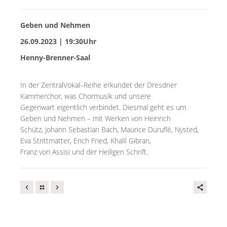
Geben und Nehmen
26.09.2023 | 19:30Uhr
Henny-Brenner-Saal
In der ZentralVokal
–
Reihe erkunde
t der Dresdner
Kammerchor
, was Chormusik und unsere
Gegenwart eigentlich verbindet.
Diesmal geht es um
Geben und Nehmen
–
mit Werken von Heinrich
Schütz, Johann Sebastian Bach,
Maurice Duruflé, Nyst
e
d
,
Eva Strittmatter, Erich Fried, Khalil Gibran,
Franz von Assisi und de
r Heiligen Schrift
.