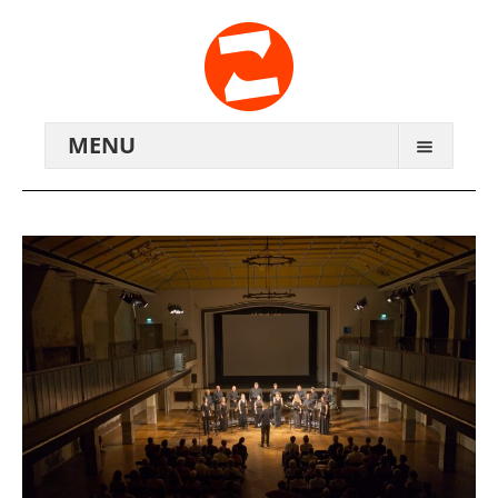
MENU
ARCHIV
WIR ÜBER UNS
ANREISE
KONTAKTE
ZENTRALWERK E.V.
GENOSSENSCHAFT