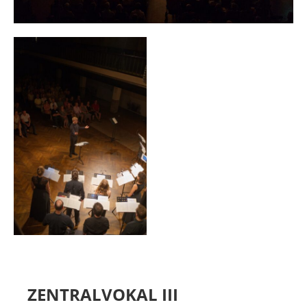
MIETER:INNEN
DER ORT UND SEINE GESCHICHTE
UNSER POLITISCHES SELBSTVERSTÄNDNIS
NACHHALTIGKEIT UND KLIMASCHUTZ
WE ARE MEMBERS OF TRANS EUROPE HALLES
BAUTAGEBUCH
VERMIETUNG
UNTERSTÜTZEN
NEWSLETTER
ZENTRALVOKAL III