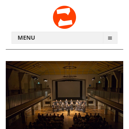
MENU
ARCHIV
WIR ÜBER UNS
ANREISE
KONTAKTE
ZENTRALWERK E.V.
GENOSSENSCHAFT