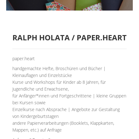
MIETER:INNEN
DER ORT UND SEINE GESCHICHTE
UNSER POLITISCHES SELBSTVERSTÄNDNIS
RALPH HOLATA / PAPER.HEART
NACHHALTIGKEIT UND KLIMASCHUTZ
WE ARE MEMBERS OF TRANS EUROPE HALLES
paper.heart
BAUTAGEBUCH
handgemachte Hefte, Broschüren und Bücher |
Kleinauflagen und Einzelstücke
VERMIETUNG
Kurse und Workshops für Kinder ab 8 Jahren, für
Jugendliche und Erwachsene,
UNTERSTÜTZEN
für Anfänger*innen und Fortgeschrittene | kleine Gruppen
bei Kursen sowie
Einzelkurse nach Absprache | Angebote zur Gestaltung
NEWSLETTER
von Kindergeburtstagen
andere Papierverarbeitungen (Booklets, Klappkarten,
Mappen, etc.) auf Anfrage