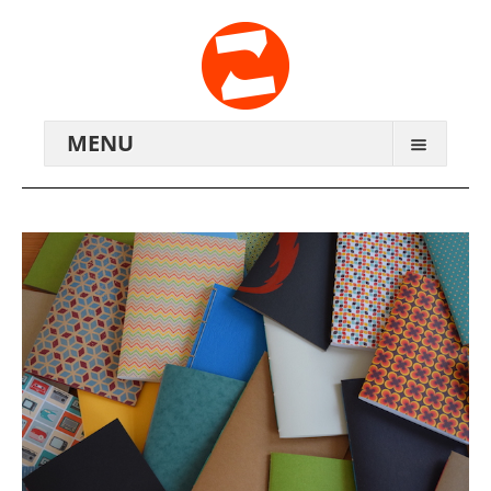
MENU
ARCHIV
WIR ÜBER UNS
ANREISE
KONTAKTE
ZENTRALWERK E.V.
GENOSSENSCHAFT