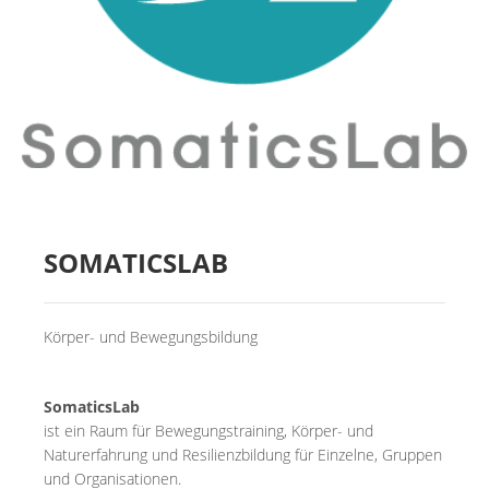
MIETER:INNEN
DER ORT UND SEINE GESCHICHTE
UNSER POLITISCHES SELBSTVERSTÄNDNIS
NACHHALTIGKEIT UND KLIMASCHUTZ
WE ARE MEMBERS OF TRANS EUROPE HALLES
BAUTAGEBUCH
SOMATICSLAB
VERMIETUNG
UNTERSTÜTZEN
Körper- und Bewegungsbildung
NEWSLETTER
SomaticsLab
ist ein Raum für Bewegungstraining, Körper- und
Naturerfahrung und Resilienzbildung für Einzelne, Gruppen
und Organisationen.