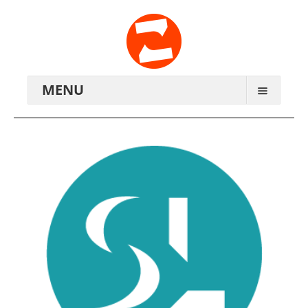
MENU
ARCHIV
WIR ÜBER UNS
ANREISE
KONTAKTE
ZENTRALWERK E.V.
GENOSSENSCHAFT