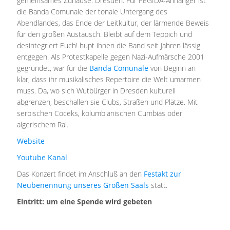
gemeinsames Zuhause: Dresden. Für PEGIDA-Anhänger ist
die Banda Comunale der tonale Untergang des
Abendlandes, das Ende der Leitkultur, der lärmende Beweis
für den großen Austausch. Bleibt auf dem Teppich und
desintegriert Euch! hupt ihnen die Band seit Jahren lässig
entgegen. Als Protestkapelle gegen Nazi-Aufmärsche 2001
gegründet, war für die
Banda Comunale
von Beginn an
klar, dass ihr musikalisches Repertoire die Welt umarmen
muss. Da, wo sich Wutbürger in Dresden kulturell
abgrenzen, beschallen sie Clubs, Straßen und Plätze. Mit
serbischen Coceks, kolumbianischen Cumbias oder
algerischem Rai.
Website
Youtube Kanal
Das Konzert findet im Anschluß an den
Festakt zur
Neubenennung unseres Großen Saals
statt.
Eintritt: um eine Spende wird gebeten