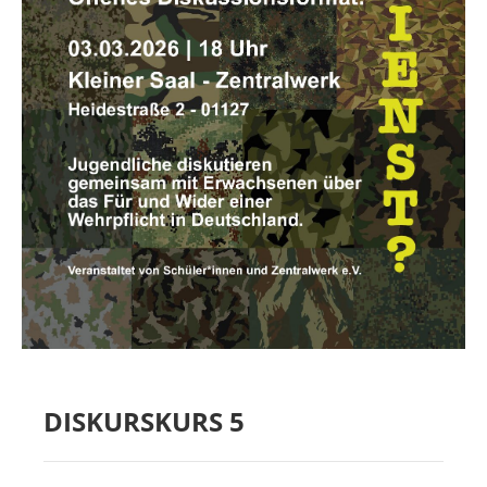
MIETER:INNEN
DER ORT UND SEINE GESCHICHTE
UNSER POLITISCHES SELBSTVERSTÄNDNIS
NACHHALTIGKEIT UND KLIMASCHUTZ
WE ARE MEMBERS OF TRANS EUROPE HALLES
BAUTAGEBUCH
VERMIETUNG
UNTERSTÜTZEN
NEWSLETTER
DISKURSKURS 5