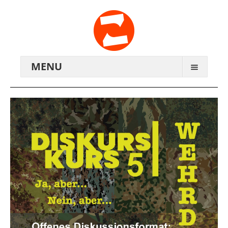
MENU
ARCHIV
WIR ÜBER UNS
ANREISE
KONTAKTE
ZENTRALWERK E.V.
GENOSSENSCHAFT