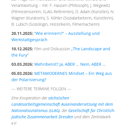
Verantwortung – mit: F. Hausen (Philosoph), J. Wegewitz
(Filmrezensentin, SLAG-Referentin), D. Adam (Künstler), N.
Wagner (Kuratorin), S. Köhler (Sozialarbeiterin, Künstlerin),
B. Lubich (Soziologin, Historikerin, Filmemacherin)
20.11.2025:
“Wie erinnern?” – Ausstellung und
Werkstattgespräch
10.12.2025:
Film und Diskussion
„The Landscape and
the Fury“
03.03.2026:
Wehrdienst? Ja, ABER … Nein, ABER …
05.03.2026:
METAMODERNES Mindset – Ein Weg aus
der Polarisierung?
— WEITERE TERMINE FOLGEN —
Eine Kooperation der
sächsischen
Landesarbeitsgemeinschaft Auseinandersetzung mit dem
Nationalsozialismus (sLAG)
, der
Gesellschaft für Christlich-
Jüdische Zusammenarbeit Dresden
und dem Zentralwerk
e.V.