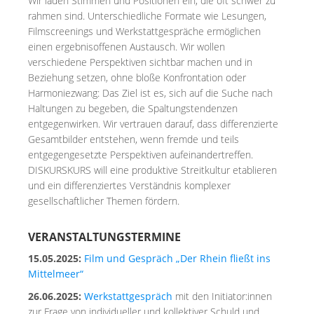
Wir laden Stimmen und Positionen ein, die oft schwer zu
rahmen sind. Unterschiedliche Formate wie Lesungen,
Filmscreenings und Werkstattgespräche ermöglichen
einen ergebnisoffenen Austausch. Wir wollen
verschiedene Perspektiven sichtbar machen und in
Beziehung setzen, ohne bloße Konfrontation oder
Harmoniezwang: Das Ziel ist es, sich auf die Suche nach
Haltungen zu begeben, die Spaltungstendenzen
entgegenwirken. Wir vertrauen darauf, dass differenzierte
Gesamtbilder entstehen, wenn fremde und teils
entgegengesetzte Perspektiven aufeinandertreffen.
DISKURSKURS will eine produktive Streitkultur etablieren
und ein differenziertes Verständnis komplexer
gesellschaftlicher Themen fördern.
VERANSTALTUNGSTERMINE
15.05.2025:
Film und Gespräch „Der Rhein fließt ins
Mittelmeer“
26.06.2025:
Werkstattgespräch
mit den Initiator:innen
zur Frage von individueller und kollektiver Schuld und