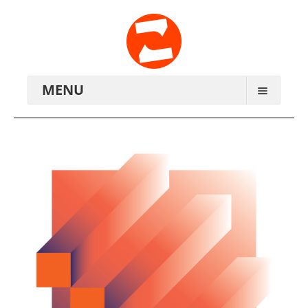
MENU
ARCHIV
WIR ÜBER UNS
ANREISE
KONTAKTE
ZENTRALWERK E.V.
GENOSSENSCHAFT