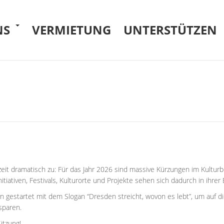
NS
VERMIETUNG
UNTERSTÜTZEN
zeit dramatisch zu: Für das Jahr 2026 sind massive Kürzungen im Kultu
itiativen, Festivals, Kulturorte und Projekte sehen sich dadurch in ihrer
on gestartet mit dem Slogan “Dresden streicht, wovon es lebt”, um au
sparen.
ützung!