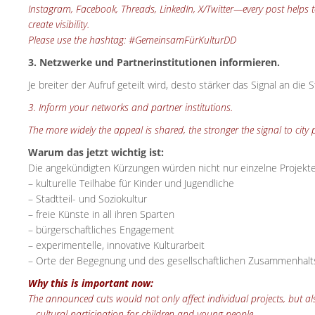
Instagram, Facebook, Threads, LinkedIn, X/Twitter—every post helps 
create visibility.
Please use the hashtag: #GemeinsamFürKulturDD
3. Netzwerke und Partnerinstitutionen informieren.
Je breiter der Aufruf geteilt wird, desto stärker das Signal an die St
3. Inform your networks and partner institutions.
The more widely the appeal is shared, the stronger the signal to city p
Warum das jetzt wichtig ist:
Die angekündigten Kürzungen würden nicht nur einzelne Projekte
– kulturelle Teilhabe für Kinder und Jugendliche
– Stadtteil- und Soziokultur
– freie Künste in all ihren Sparten
– bürgerschaftliches Engagement
– experimentelle, innovative Kulturarbeit
– Orte der Begegnung und des gesellschaftlichen Zusammenhalt
Why this is important now:
The announced cuts would not only affect individual projects, but als
– cultural participation for children and young people