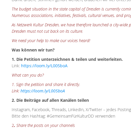
The budget situation in the state capital of Dresden is currently co
Numerous associations, initiatives, festivals, cultural venues, and proj
As Netzwerk Kultur Dresden, we have therefore launched a city-wide pet
Dresden must not cut back on its culture.
We need your help to make our voices heard!
Was können wir tun?
1. Die Petition unterzeichnen & teilen und weiterleiten.
Link:
https://loom.ly/L005boA
What can you do?
1. Sign the petition and share it directly.
Link:
https://loom.ly/L005boA
2. Die Beiträge auf allen Kanälen teilen
Instagram, Facebook, Threads, LinkedIn, X/Twitter – jedes Posting h
Bitte den Hashtag: #GemeinsamFürKulturDD verwenden
2
.
Share the posts on your channels