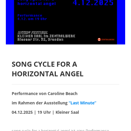
MIETER:INNEN
DER ORT UND SEINE GESCHICHTE
UNSER POLITISCHES SELBSTVERSTÄNDNIS
NACHHALTIGKEIT UND KLIMASCHUTZ
WE ARE MEMBERS OF TRANS EUROPE HALLES
BAUTAGEBUCH
SONG CYCLE FOR A
HORIZONTAL ANGEL
VERMIETUNG
UNTERSTÜTZEN
Performance von Caroline Beach
im Rahmen der Ausstellung
“Last Minute”
NEWSLETTER
04.12.2025 | 19 Uhr | Kleiner Saal
song cycle for a horizontal angel ist eine Performance