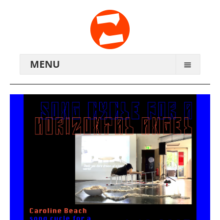
MENU
ARCHIV
WIR ÜBER UNS
ANREISE
KONTAKTE
ZENTRALWERK E.V.
GENOSSENSCHAFT