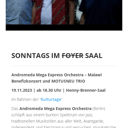
SONNTAGS IM
FOYER
SAAL
Andromeda Mega Express Orchestra –
Malawi
Benefizkonzert und
MOTUSNEU TRIO
19.11.2023 | ab 18.30 Uhr | Henny-Brenner-Saal
im Rahmen der “
Kulturtage
”
Das
Andromeda Mega Express Orchestra
(Berlin)
schöpft aus einem bunten Spektrum von Jazz,
traditionellen Musikstilen aus aller Welt, Avantgarde,
Independent und Electronica und versuchen, musikalische