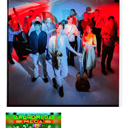
MIETER:INNEN
DER ORT UND SEINE GESCHICHTE
UNSER POLITISCHES SELBSTVERSTÄNDNIS
NACHHALTIGKEIT UND KLIMASCHUTZ
WE ARE MEMBERS OF TRANS EUROPE HALLES
BAUTAGEBUCH
VERMIETUNG
UNTERSTÜTZEN
NEWSLETTER