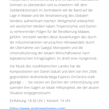
Grenzen zu überwinden und zu erweitern. Mit dem
Solidaritätskonzert im Zentralwerk will die Band auf die
Lage in Malawi und die Verantwortung des Globalen
Nordens aufmerksam machen: Weitgehend unbeachtet
von westlichen Medien haben Tropenstürme und Dürren
zu verheerenden Folgen für die Bevölkerung Malawis
geführt. Verstärkt werden diese Auswirkungen des durch
die Industrienationen verursachten Klimawandels durch
die Übernahme von Saatgut-Monopolen und die
Umstrukturierung der lokalen Wirtschaftsweise nach
kapitalistischen Ertragslogiken. Es droht eine Hungersnot.
Die Musik des ostafrikanischen Landes hat die
Kompositionen von Daniel Glatzel und dem von ihm 2006
gegründeten Andromeda Mega Express Orchestra stark
geprägt – . : Sie setzen ein Zeichen der Unterstützung und
spenden ihre Gagen an lokale Hilfsprojekte, die der akuten
Situation entgegensteuern.
Einführung: 18.30 Uhr | Konzert: 19 Uhr
https://www.andromedameo.com/