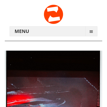
MENU
ARCHIV
WIR ÜBER UNS
ANREISE
KONTAKTE
ZENTRALWERK E.V.
GENOSSENSCHAFT