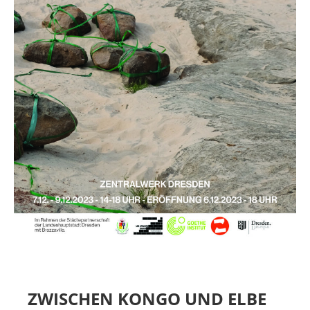
MIETER:INNEN
DER ORT UND SEINE GESCHICHTE
UNSER POLITISCHES SELBSTVERSTÄNDNIS
NACHHALTIGKEIT UND KLIMASCHUTZ
WE ARE MEMBERS OF TRANS EUROPE HALLES
BAUTAGEBUCH
VERMIETUNG
UNTERSTÜTZEN
NEWSLETTER
ZWISCHEN KONGO UND ELBE