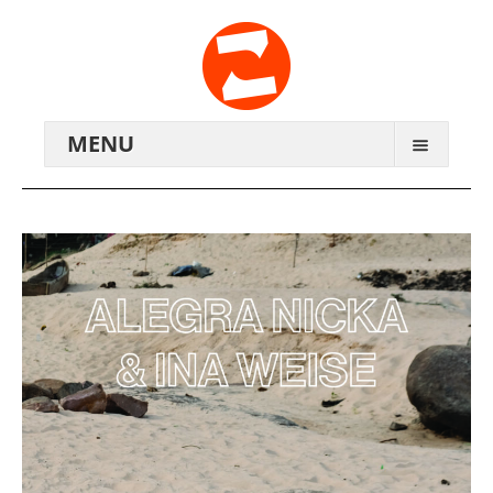
MENU
ARCHIV
WIR ÜBER UNS
ANREISE
KONTAKTE
ZENTRALWERK E.V.
GENOSSENSCHAFT