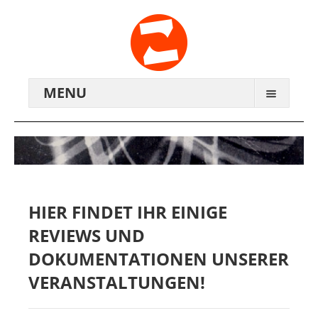
MENU
ARCHIV
WIR ÜBER UNS
ANREISE
HIER FINDET IHR EINIGE
REVIEWS UND
KONTAKTE
DOKUMENTATIONEN UNSERER
ZENTRALWERK E.V.
VERANSTALTUNGEN!
GENOSSENSCHAFT