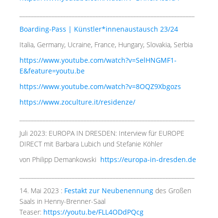
____________________________________________________________
Boarding-Pass | Künstler*innenaustausch 23/24
Italia, Germany, Ucraine, France, Hungary, Slovakia, Serbia
https://www.youtube.com/watch?v=SelHNGMF1-
E&feature=youtu.be
https://www.youtube.com/watch?v=8OQZ9Xbgozs
https://www.zoculture.it/residenze/
____________________________________________________________
Juli 2023: EUROPA IN DRESDEN: Interview für EUROPE
DIRECT mit Barbara Lubich und Stefanie Köhler
von Philipp Demankowski
https://europa-in-dresden.de
____________________________________________________________
14. Mai 2023 :
Festakt zur Neubenennung
des Großen
Saals in Henny-Brenner-Saal
Teaser:
https://youtu.be/FLL4ODdPQcg