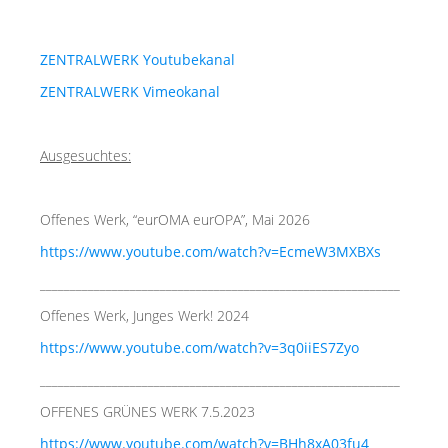
MIETER:INNEN
DER ORT UND SEINE GESCHICHTE
ZENTRALWERK Youtubekanal
UNSER POLITISCHES SELBSTVERSTÄNDNIS
ZENTRALWERK Vimeokanal
NACHHALTIGKEIT UND KLIMASCHUTZ
Ausgesuchtes:
WE ARE MEMBERS OF TRANS EUROPE HALLES
BAUTAGEBUCH
Offenes Werk, “eurOMA eurOPA”, Mai 2026
VERMIETUNG
https://www.youtube.com/watch?v=EcmeW3MXBXs
____________________________________________________________
UNTERSTÜTZEN
Offenes Werk, Junges Werk! 2024
https://www.youtube.com/watch?v=3q0iiES7Zyo
NEWSLETTER
____________________________________________________________
OFFENES GRÜNES WERK 7.5.2023
https://www.youtube.com/watch?v=BHh8xA03fu4